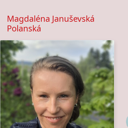
Magdaléna Januševská
Polanská